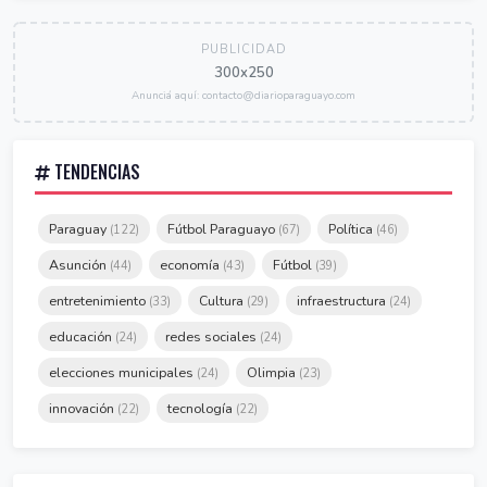
PUBLICIDAD
300x250
Anunciá aquí: contacto@diarioparaguayo.com
TENDENCIAS
Paraguay
Fútbol Paraguayo
Política
(122)
(67)
(46)
Asunción
economía
Fútbol
(44)
(43)
(39)
entretenimiento
Cultura
infraestructura
(33)
(29)
(24)
educación
redes sociales
(24)
(24)
elecciones municipales
Olimpia
(24)
(23)
innovación
tecnología
(22)
(22)